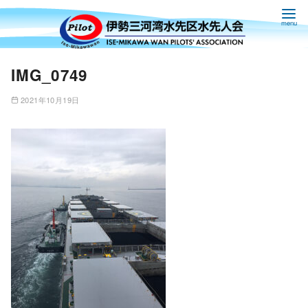
コ
IMG_0749
ン
テ
2021年10月19日
ン
ツ
へ
移
動