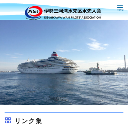
コ
ン
テ
ン
ツ
へ
移
動
リンク集