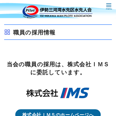
コ
ン
職員の採用情報
テ
ン
ツ
へ
当会の職員の採用は、株式会社ＩＭＳ
移
動
に委託しています。
株式会社ＩＭＳのホームページへ