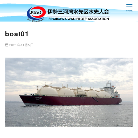
コ
boat01
ン
テ
2021年11月5日
ン
ツ
へ
移
動