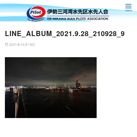
コ
LINE_ALBUM_2021.9.28_210928_9
ン
テ
2021年10月19日
ン
ツ
へ
移
動