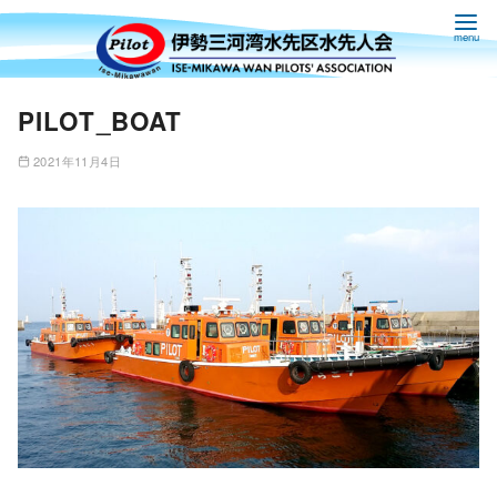
コ
PILOT_BOAT
ン
テ
2021年11月4日
ン
ツ
へ
移
動