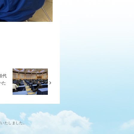
舶代
いた
催いたしました。