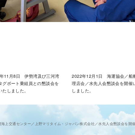
22年11月8日 伊勢湾及び三河湾
2022年12月1日 海運協会／船
タグボート乗組員との懇談会を
理店会／水先人会懇談会を開催
いたしました。
しました。
伊勢湾海上交通センター／上野マリタイム・ジャパン株式会社／水先人会懇談会を開