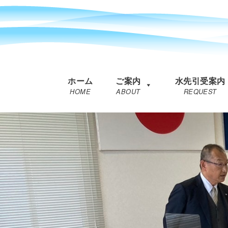
ホーム
ご案内
水先引受案内
HOME
ABOUT
REQUEST
コ
ン
テ
ン
ツ
へ
移
動